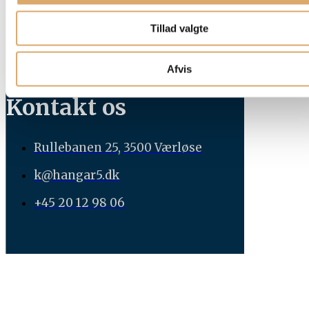
FØLG MED
KONTAKT
Tillad valgte
Afvis
Kontakt os
Rullebanen 25, 3500 Værløse
k@hangar5.dk
+45 20 12 98 06