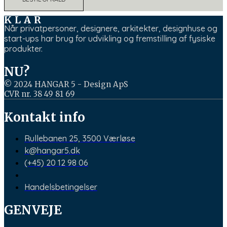
KLAR
Når privatpersoner, designere, arkitekter, designhuse og
start-ups har brug for udvikling og fremstilling af fysiske
produkter.
NU?
© 2024 HANGAR 5 - Design ApS
CVR nr. 38 49 81 69
Kontakt info
Rullebanen 25, 3500 Værløse
k@hangar5.dk
(+45) 20 12 98 06
Handelsbetingelser
GENVEJE