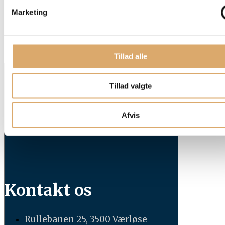
Marketing
Tillad alle
PROJEKTER
BAD & GARDEROBE
Tillad valgte
KØKKEN
KOMPETENCER
OM
Afvis
FØLG MED
KONTAKT
Kontakt os
Rullebanen 25, 3500 Værløse