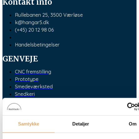
Kontakt info
Rullebanen 25, 3500 Værløse
k@hangar5.dk
(+45) 20 12 98 06
Handelsbetingelser
GENVEJE
CNC fremstilling
Prototype
Smedeværksted
Snedkeri
Tegnestue
Følg med
Samtykke
Detaljer
Om
Facebook
Instagram