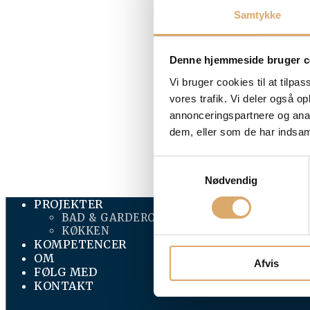
Samtykke
Denne hjemmeside bruger c
Vi bruger cookies til at tilpas
vores trafik. Vi deler også 
annonceringspartnere og anal
dem, eller som de har indsaml
Samtykkevalg
Nødvendig
PROJEKTER
BAD & GARDEROBE
KØKKEN
KOMPETENCER
OM
Afvis
FØLG MED
KONTAKT