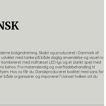
NSK
derne boligindretning. Skabt og produceret i Danmark af
er udviklet med tanke på både daglig anvendelse og visuel ro
er kombineret med indfræset LED-lys og et slankt spejl med
ens behov. Fra materialevalg og overfladebehandling til
dit hjem. Hos os får du: Danskproduceret kvalitet med sans for
er både organiserer og imponerer? Uanset hvilken stil du