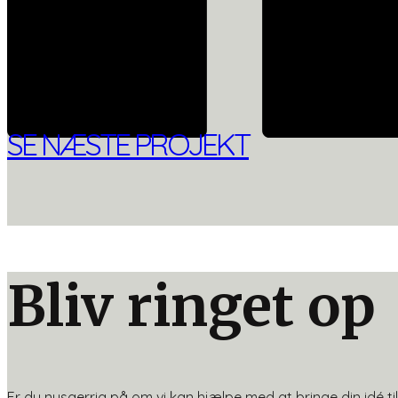
SE NÆSTE PROJEKT
Bliv ringet op
Er du nysgerrig på om vi kan hjælpe med at bringe din idé til 