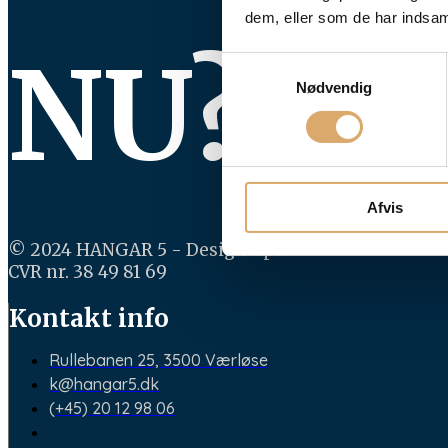
dem, eller som de har indsaml
NU?
Samtykkevalg
Nødvendig
Afvis
© 2024 HANGAR 5 - Design ApS
CVR nr. 38 49 81 69
Kontakt info
Rullebanen 25, 3500 Værløse
k@hangar5.dk
(+45) 20 12 98 06