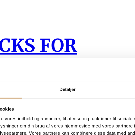
ICKS FOR
CH
Detaljer
lit sed suscipit bibendum justo a aliquam risus
 justo sed vel dui eget nunc bibendum varius in hac
tique lacinia purus eros tincidunt dolor. Scelerisque
ookies
se vores indhold og annoncer, til at vise dig funktioner til sociale
oplysninger om din brug af vores hjemmeside med vores partnere i
ysepartnere. Vores partnere kan kombinere disse data med andr