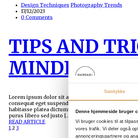
Design Techniques
Photography Trends
17/12/2023
0 Comments
TIPS AND TR
MINDFUL TE
Samtykke
Lorem ipsum dolor sit amet consectetur adipiscing e
consequat eget suspendisse potenti sed in tristique
habitasse platea dictumst sed interdum justo eu tris
Denne hjemmeside bruger c
purus libero sed justo […]
Vi bruger cookies til at tilpas
READ ARTICLE
1
2
3
vores trafik. Vi deler også 
annonceringspartnere og anal